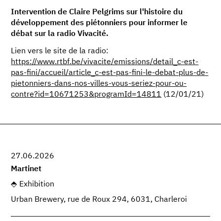
Intervention de Claire Pelgrims sur l'histoire du
développement des piétonniers pour informer le
débat sur la radio Vivacité.
Lien vers le site de la radio:
https://www.rtbf.be/vivacite/emissions/detail_c-est-
pas-fini/accueil/article_c-est-pas-fini-le-debat-plus-de-
pietonniers-dans-nos-villes-vous-seriez-pour-ou-
contre?id=10671253&programId=14811
(12/01/21)
27.06.2026
Martinet
Exhibition
Urban Brewery, rue de Roux 294, 6031, Charleroi