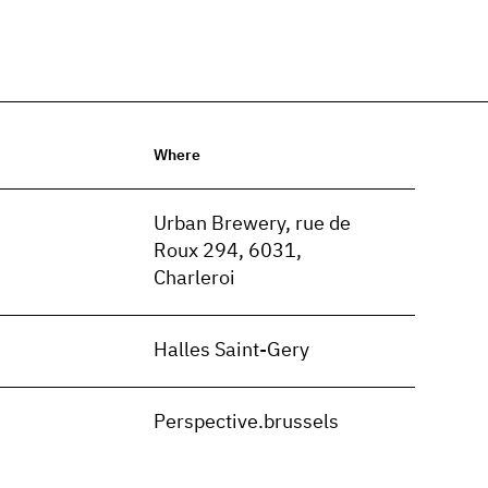
Where
n
Urban Brewery, rue de
Roux 294, 6031,
Charleroi
n
Halles Saint-Gery
n
Perspective.brussels