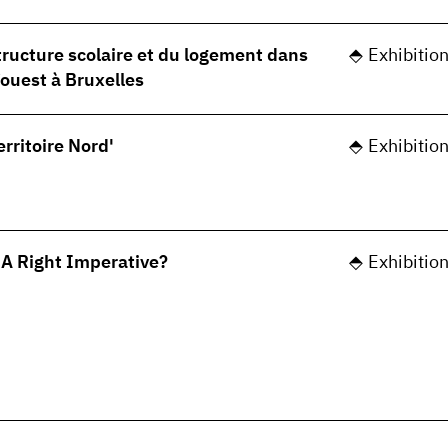
structure scolaire et du logement dans
Exhibitio
’ouest à Bruxelles
rritoire Nord'
Exhibitio
 A Right Imperative?
Exhibitio